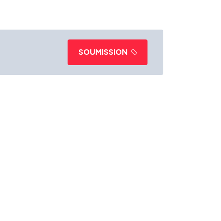
ermis BSP: GAR-20065888
SOUMISSION
ce Santé